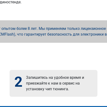
 диностенде.
опытом более 8 лет. Мы применяем только лицензионное о
x, PCMFlash), что гарантирует безопасность для электроники 
2
Запишитесь на удобное время и
приезжайте к нам в сервис на
установку чип тюнинга.