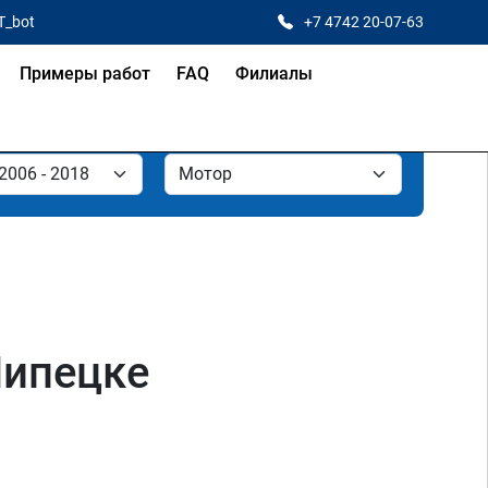
T_bot
+7 4742 20-07-63
Примеры работ
FAQ
Филиалы
Липецке