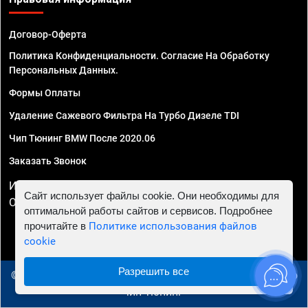
Договор-Оферта
Политика Конфиденциальности. Согласие На Обработку
Персональных Данных.
Формы Оплаты
Удаление Сажевого Фильтра На Турбо Дизеле TDI
Чип Тюнинг BMW После 2020.06
Заказать Звонок
ИП Смирнов Георгий Павлович. ИНН 781302555843,
Сайт использует файлы cookie. Они необходимы для
ОГРНИП 324470400032610
оптимальной работы сайтов и сервисов. Подробнее
прочитайте в
Политике использования файлов
cookie
Разрешить все
© 2010 - 2026 Чип тюнинг в Липецке - Автосервис "Евро
Чип Тюнинг"