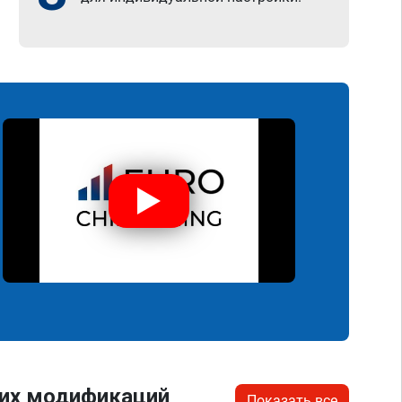
гих модификаций
Показать все