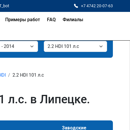
T_bot
+7 4742 20-07-63
Примеры работ
FAQ
Филиалы
HDI
2.2 HDI 101 л.с
1 л.с. в Липецке.
Заводские