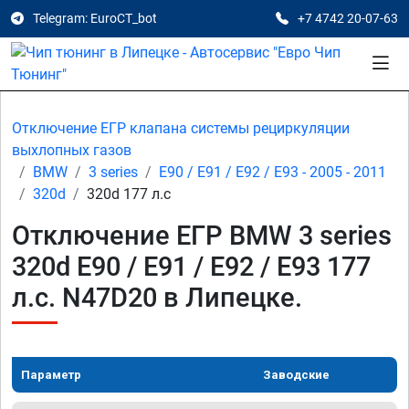
Telegram: EuroCT_bot
+7 4742 20-07-63
Отключение ЕГР клапана системы рециркуляции
выхлопных газов
BMW
3 series
E90 / E91 / E92 / E93 - 2005 - 2011
320d
320d 177 л.с
Отключение ЕГР BMW 3 series
320d E90 / E91 / E92 / E93 177
л.с. N47D20 в Липецке.
Параметр
Заводские