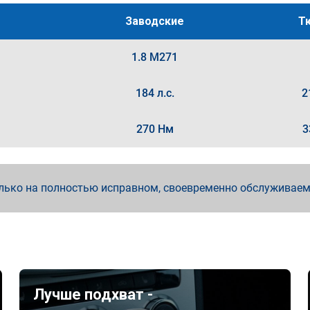
Заводские
Т
1.8 M271
184 л.с.
2
270 Нм
3
лько на полностью исправном, своевременно обслуживае
Лучше подхват -