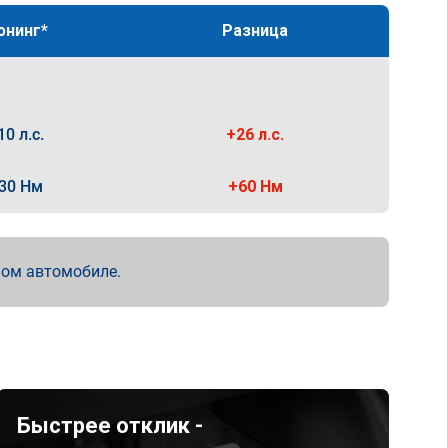
юнинг*
Разница
10 л.с.
+26 л.с.
30 Нм
+60 Нм
мом автомобиле.
Быстрее отклик -