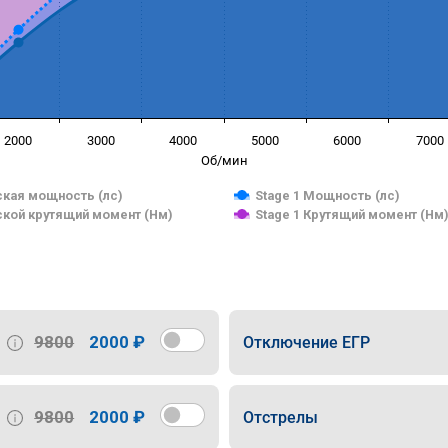
2000
3000
4000
5000
6000
7000
Об/мин
кая мощность (лс)
Stage 1 Мощность (лс)
кой крутящий момент (Нм)
Stage 1 Крутящий момент (Нм
9800
2000 ₽
Отключение ЕГР
9800
2000 ₽
Отстрелы