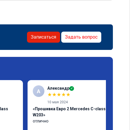
Записаться
Задать вопрос
Александр
✓
А
★
★
★
★
★
10 мая 2024
lass
«Прошивка Евро 2 Mercedes C-class
W203»
отлично