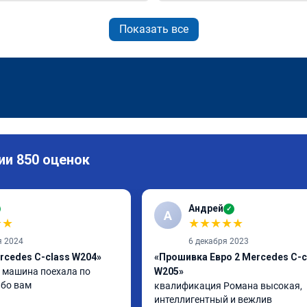
Показать все
ии 850 оценок
Андрей
✓
А
★
★
★
★
★
★
★
я 2024
6 декабря 2023
rcedes C-class W204»
«Прошивка Евро 2 Mercedes C-c
машина поехала по 
W205»
ибо вам
квалификация Романа высокая, 
интеллигентный и вежлив
