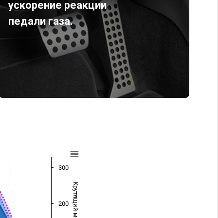
ускорение реакции
педали газа.
300
Крутящий момент (Нм)
200