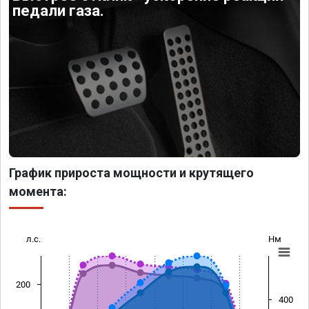
педали газа.
График прироста мощности и крутящего
момента:
л.с.
Нм
200
400