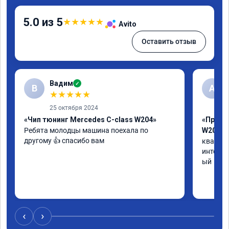
5.0 из 5
★
★
★
★
★
Avito
Оставить отзыв
Вадим
✓
В
А
★
★
★
★
★
25 октября 2024
«Чип тюнинг Mercedes C-class W204»
«Прошив
Ребята молодцы машина поехала по 
W205»
другому 👍 спасибо вам
квалифи
интелли
ый
‹
›