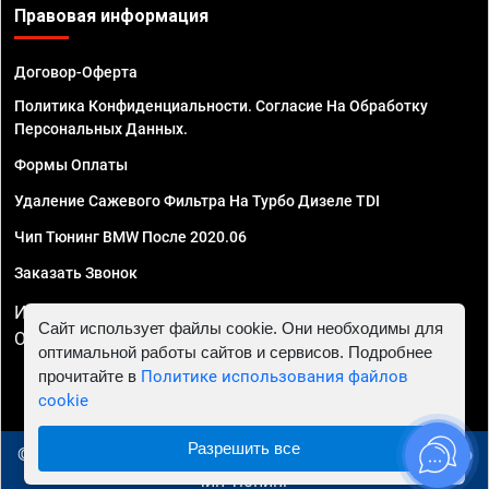
Правовая информация
Договор-Оферта
Политика Конфиденциальности. Согласие На Обработку
Персональных Данных.
Формы Оплаты
Удаление Сажевого Фильтра На Турбо Дизеле TDI
Чип Тюнинг BMW После 2020.06
Заказать Звонок
ИП Смирнов Георгий Павлович. ИНН 781302555843,
Сайт использует файлы cookie. Они необходимы для
ОГРНИП 324470400032610
оптимальной работы сайтов и сервисов. Подробнее
прочитайте в
Политике использования файлов
cookie
Разрешить все
© 2010 - 2026 Чип тюнинг в Липецке - Автосервис "Евро
Чип Тюнинг"