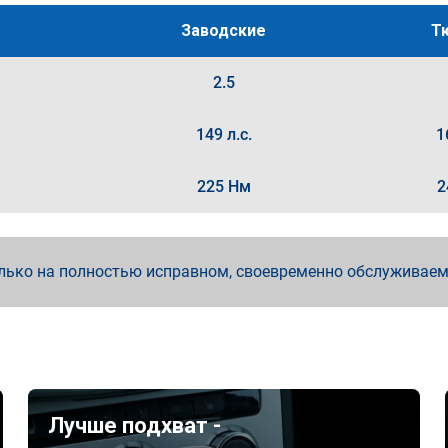
Заводские
Т
2.5
149 л.с.
1
225 Нм
2
лько на полностью исправном, своевременно обслуживае
Лучше подхват -