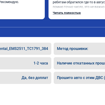
Рекомендую.
ребятам обратился где-то в август
помню точно число, это не важно 
Мытищи если кому то важно расс
Читать полностью
Приехал я на инвалидке которая 
не тянула хотя объем 2.0 Обновил
чет перепрошил , прости братишк
как тебя зовут ( )) Блин машина о
реально)) Спасибос Всем рекамен
пожалеете ))
nental_EMS2511_TC1791_384
Метод прошивки:
1-2 часа
Наличие откатанных прош
Да, без доплат
Прошито авто с этим ДВС (