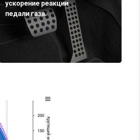
ускорение реакции
педали газа.
200
Крутящий момент (Нм)
150