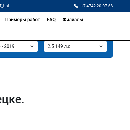
T_bot
+7 4742 20-07-63
Примеры работ
FAQ
Филиалы
ецке.