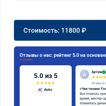
Стоимость:
11800
₽
Отзывы о нас: рейтинг 5.0 на основан
Артем
✓
А
5.0 из 5
★
★
★
★
★
★
★
★
30 марта 
«Чип тюнинг Fo
Avito
Все отлично, при
время, мастер сд
появилась динам