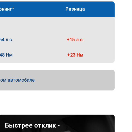
юнинг*
Разница
64 л.с.
+15 л.с.
48 Нм
+23 Нм
мом автомобиле.
Быстрее отклик -