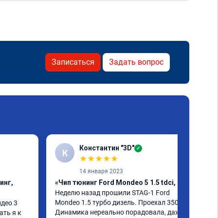
Записаться
Задать вопрос
Константин "3D"
✓
К
★
★
★
★
★
14 января 2023
инг,
«Чип тюнинг Ford Mondeo 5 1.5 tdci, егр»
Неделю назад прошили STAG-1 Ford 
Mondeo 1.5 турбо дизель. Проехал 350км. 
ео 3 
Динамика нереально порадовала, даже 
ть я к 