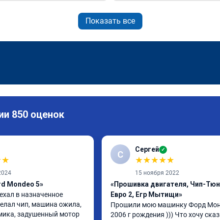
Показать все
ии 850 оценок
Сергей
✓
С
★
★
★
★
★
★
★
2024
15 ноября 2022
rd Mondeo 5»
«Прошивка двигателя, Чип-Тюн
ехал в назначенное 
Евро 2, Егр Мытищи»
елал чип, машина ожила, 
Прошили мою машинку Форд Монд
ика, задушенный мотор 
2006 г рождения ))) Что хочу сказа