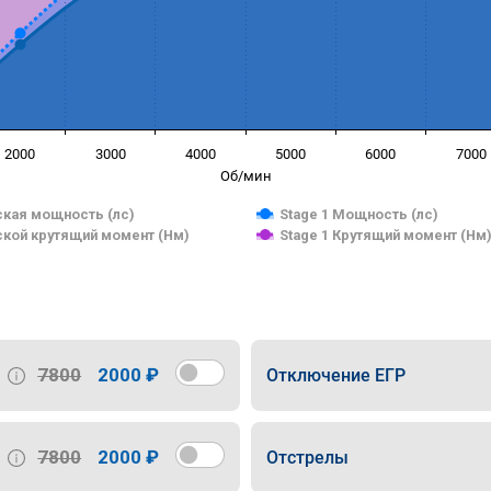
2000
3000
4000
5000
6000
7000
Об/мин
кая мощность (лс)
Stage 1 Мощность (лс)
кой крутящий момент (Нм)
Stage 1 Крутящий момент (Нм
7800
2000 ₽
Отключение ЕГР
7800
2000 ₽
Отстрелы