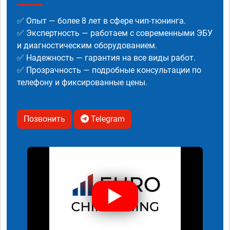
✅ Опыт — более 8 лет в сфере чип-тюнинга.
✅ Экспертность — работаем с современными ЭБУ
и диагностическим оборудованием.
✅ Надежность — гарантия на все виды работ.
✅ Прозрачность — подробные консультации по
телефону и фиксированные цены.
Позвонить
Telegram