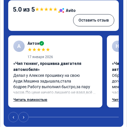
5.0 из 5
★
★
★
★
★
Avito
Оставить отзыв
Антон
✓
А
Н
★
★
★
★
★
17 января 2026
«Чип тюнинг, прошивка двигателя
«Чип т
автомобиля»
автомо
Делал у Алексея прошивку на свою 
Обратилс
Ауди.Машина задышала,стала 
договор
бодрее.Работу выполнил быстро,за пару 
меня вс
часов.По цене ничего лишнего не взял,всё 
час все
как договаривались заранее.После работы 
Арман с
Читать полностью
Читать 
возникали вопросы,всегда консультировал 
летела а
и был на связи.Теперь знаю,куда ехать в 
личку А
случае поломки авто.Однозначно 
может 
‹
›
рекомендую Алексея как грамотного 
спасибо 
специалиста!