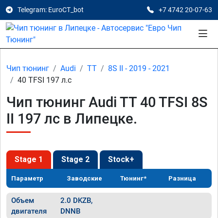
Telegram: EuroCT_bot
+7 4742 20-07-63
Чип тюнинг
Audi
TT
8S II - 2019 - 2021
40 TFSI 197 л.с
Чип тюнинг Audi TT 40 TFSI 8S
II 197 лс в Липецке.
Stage 1
Stage 2
Stock+
Параметр
Заводские
Тюнинг*
Разница
Объем
2.0 DKZB,
двигателя
DNNB