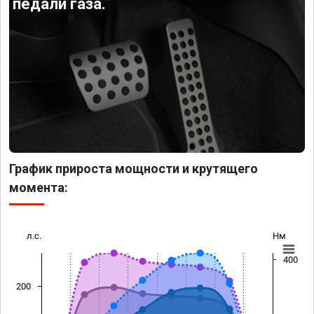
педали газа.
График прироста мощности и крутящего
момента:
л.с.
Нм
400
200