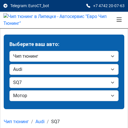
Telegram: EuroCT_bot
+7 4742 20-07-63
Выберите ваш авто:
Чип тюнинг
Audi
SQ7