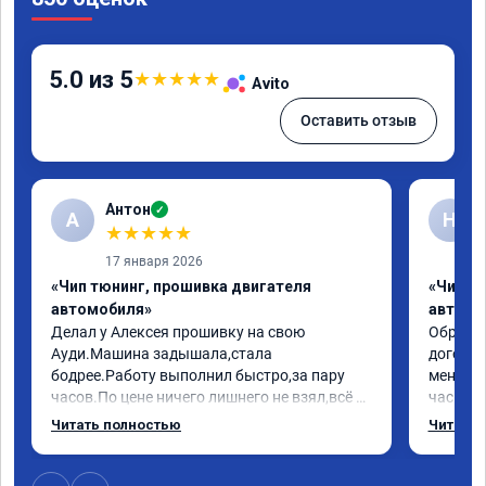
5.0 из 5
★
★
★
★
★
Avito
Оставить отзыв
Антон
✓
А
Н
★
★
★
★
★
17 января 2026
«Чип тюнинг, прошивка двигателя
«Чип т
автомобиля»
автомо
Делал у Алексея прошивку на свою 
Обратилс
Ауди.Машина задышала,стала 
договор
бодрее.Работу выполнил быстро,за пару 
меня вс
часов.По цене ничего лишнего не взял,всё 
час все
как договаривались заранее.После работы 
Арман с
Читать полностью
Читать 
возникали вопросы,всегда консультировал 
летела а
и был на связи.Теперь знаю,куда ехать в 
личку А
случае поломки авто.Однозначно 
может 