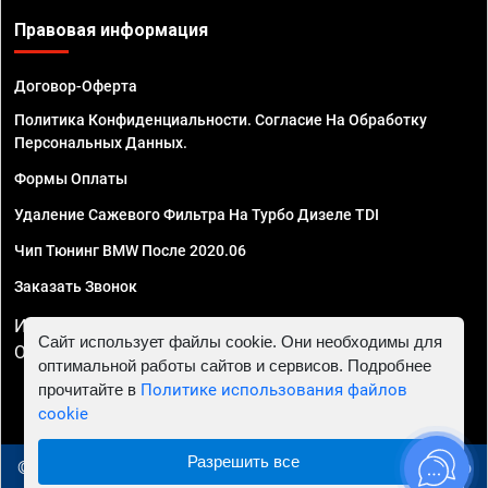
Правовая информация
Договор-Оферта
Политика Конфиденциальности. Согласие На Обработку
Персональных Данных.
Формы Оплаты
Удаление Сажевого Фильтра На Турбо Дизеле TDI
Чип Тюнинг BMW После 2020.06
Заказать Звонок
ИП Смирнов Георгий Павлович. ИНН 781302555843,
Сайт использует файлы cookie. Они необходимы для
ОГРНИП 324470400032610
оптимальной работы сайтов и сервисов. Подробнее
прочитайте в
Политике использования файлов
cookie
Разрешить все
© 2010 - 2026 Чип тюнинг в Липецке - Автосервис "Евро