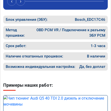
‹
›
рекомендую Алексея как грамотного 
спасибо 
специалиста!
Блок управления (ЭБУ):
Bosch_EDC17C46
Метод
OBD PCM VR / Подключение к разъему
прошивки:
ЭБУ PCM
Срок работ:
1-3 часа
Наличие откатанных прошивок:
В наличии
Возможна индивидуальная настройка:
Да, без доплат
Примеры наших работ: