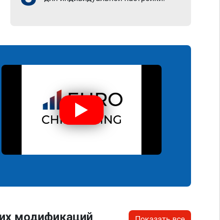
гих модификаций
Показать все