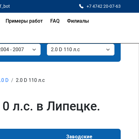
T_bot
+7 4742 20-07-63
Примеры работ
FAQ
Филиалы
.0 D
2.0 D 110 л.с
0 л.с. в Липецке.
Заводские