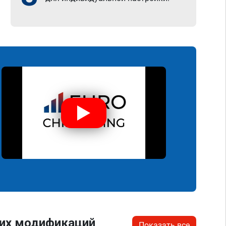
гих модификаций
Показать все