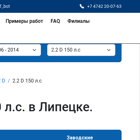
T_bot
+7 4742 20-07-63
Примеры работ
FAQ
Филиалы
2 D
2.2 D 150 л.с
 л.с. в Липецке.
Заводские