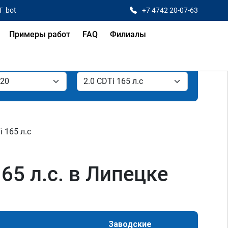
T_bot
+7 4742 20-07-63
Примеры работ
FAQ
Филиалы
i 165 л.с
165 л.с. в Липецке
Заводские