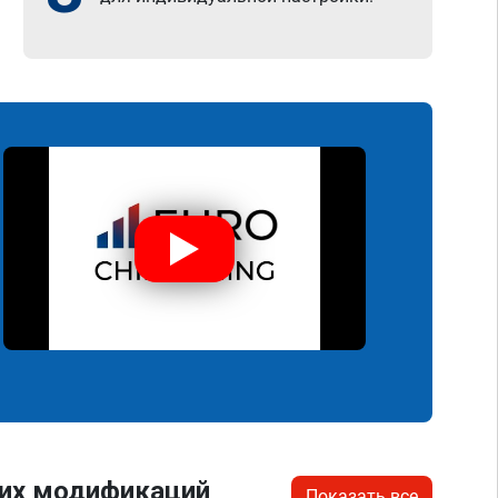
гих модификаций
Показать все