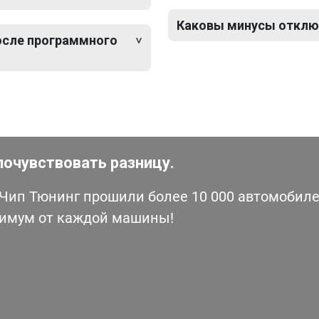
Каковы минусы отключе
после программного
почувствовать разницу.
ип Тюнинг прошили более 10 000 автомобилей
симум от каждой машины!