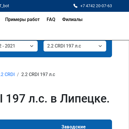
T_bot
+7 4742 20-07-63
Примеры работ
FAQ
Филиалы
.2 CRDI
2.2 CRDI 197 л.с
I 197 л.с. в Липецке.
Заводские