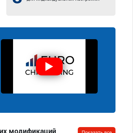
гих модификаций
Показать все