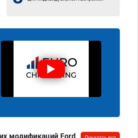
их модификаций Ford
Показать все