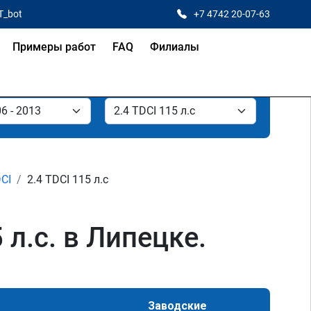
T_bot
+7 4742 20-07-63
Примеры работ
FAQ
Филиалы
DCI
2.4 TDCI 115 л.с
 л.с. в Липецке.
Заводские