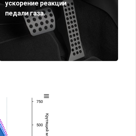
ускорение реакции
педали газа.
750
Крутящий момент (Нм)
500