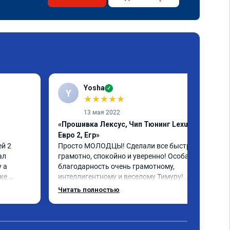
Yosha
✓
Y
★
★
★
★
★
13 мая 2022
«Прошивка Лексус, Чип Тюнинг Lexus,
Евро 2, Егр»
й 2 
Просто МОЛОДЦЫ! Сделали все быстро, 
л 
грамотно, спокойно и уверенно! Особая 
 а 
благодарность очень грамотному, 
же 
интеллигентному и веселому Тимуру! 
Ну и за 
Ребята профессионалы! Lexus GX-460 
Читать полностью
зажил новой жизнью! СПАСИБО!!!
ока 