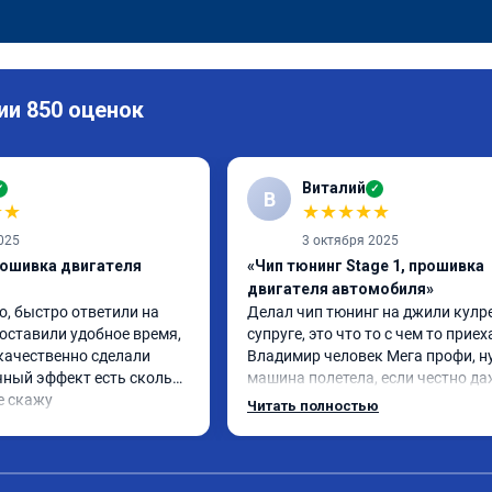
ии 850 оценок
Виталий
✓
✓
В
★
★
★
★
★
★
★
025
3 октября 2025
рошивка двигателя
«Чип тюнинг Stage 1, прошивка
двигателя автомобиля»
, быстро ответили на 
Делал чип тюнинг на джили кулре
оставили удобное время, 
супруге, это что то с чем то приеха
качественно сделали 
Владимир человек Мега профи, ну
чный эффект есть сколько 
машина полетела, если честно да
е скажу
страшно было, спасибо огромное. 
Читать полностью
одно сделал чип на лексус рх2 не 
попробовал еще пока испытали п
только супругину, она в восторге.