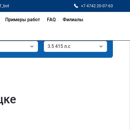
T_bot
+7 4742 20-07-63
Примеры работ
FAQ
Филиалы
цке