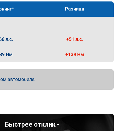
юнинг*
Разница
66 л.с.
+51 л.с.
89 Нм
+139 Нм
мом автомобиле.
Быстрее отклик -