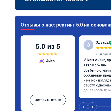
Отзывы о нас: рейтинг 5.0 на основан
Эдуард
Э
5.0 из 5
★
★
★
★
★
★
★
★
25 июня 2
«Чип тюнинг, п
Avito
автомобиля»
Все было отлично
сообщение, пред
и на мой взгляд 
работу, однозна
добавилось лс н
Оставить отзыв
‹
›