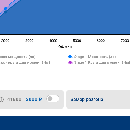
2000
3000
4000
5000
6000
7000
Об/мин
кая мощность (лс)
Stage 1 Мощность (лс)
кой крутящий момент (Нм)
Stage 1 Крутящий момент (Нм
41800
2000 ₽
Замер разгона