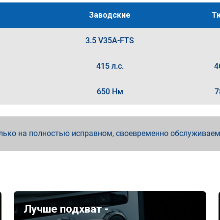
Заводские
Т
3.5 V35A-FTS
415 л.с.
4
650 Нм
7
лько на полностью исправном, своевременно обслуживае
Лучше подхват -