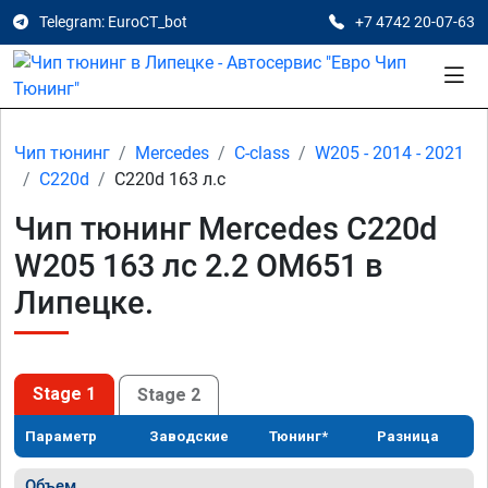
Telegram: EuroCT_bot
+7 4742 20-07-63
Чип тюнинг
Mercedes
C-class
W205 - 2014 - 2021
C220d
C220d 163 л.с
Чип тюнинг Mercedes C220d
W205 163 лс 2.2 OM651 в
Липецке.
Stage 1
Stage 2
Параметр
Заводские
Тюнинг*
Разница
Объем