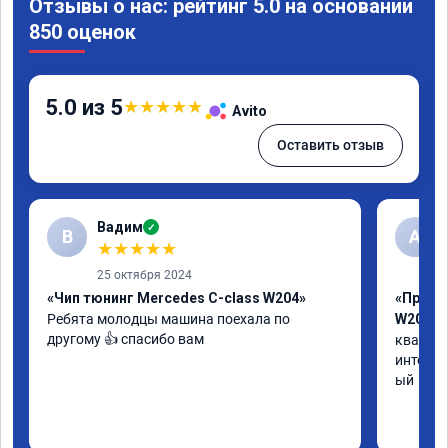
Отзывы о нас: рейтинг 5.0 на основании
850 оценок
5.0 из 5
★
★
★
★
★
Avito
Оставить отзыв
Вадим
✓
В
А
★
★
★
★
★
25 октября 2024
«Чип тюнинг Mercedes C-class W204»
«Прошив
Ребята молодцы машина поехала по 
W205»
другому 👍 спасибо вам
квалифи
интелли
ый