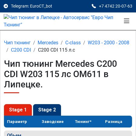
Telegram: EuroCT_bot
+7 4742 20-07-63
Чип тюнинг
Mercedes
C-class
W203 - 2000 - 2008
C200 CDI
C200 CDI 115 л.с
Чип тюнинг Mercedes C200
CDI W203 115 лс OM611 в
Липецке.
Stage 1
Stage 2
Параметр
Заводские
Тюнинг*
Разница
Объем