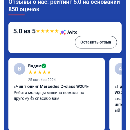
Отзывы о нас: рейтинг 5.0 на основании
850 оценок
5.0 из 5
★
★
★
★
★
Avito
Оставить отзыв
Вадим
✓
В
А
★
★
★
★
★
25 октября 2024
«Чип тюнинг Mercedes C-class W204»
«Прошив
Ребята молодцы машина поехала по 
W205»
другому 👍 спасибо вам
квалифи
интелли
ый