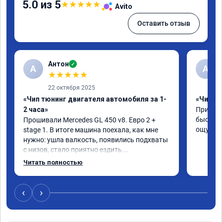
5.0 из 5
★
★
★
★
★
Avito
Оставить отзыв
Антон
✓
А
A
★
★
★
★
★
22 октября 2025
«Чип тюнинг двигателя автомобиля за 1-
«Чип тю
2 часа»
Приняли
быстро!
Прошивали Mercedes GL 450 v8. Евро 2 + 
ощутима
stage 1. В итоге машина поехала, как мне 
нужно: ушла валкость, появились подхваты 
с низов, стало приятно ездить.

Одни из лучших трат, в авто! 🔥
Читать полностью
‹
›