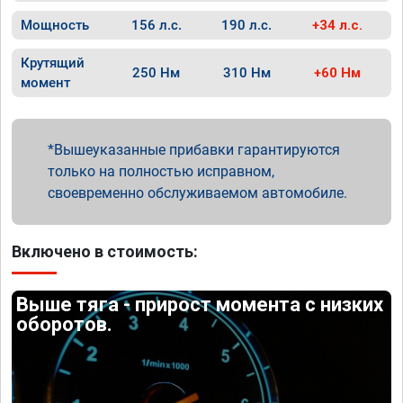
Мощность
156 л.с.
190 л.с.
+34 л.с.
Крутящий
250 Нм
310 Нм
+60 Нм
момент
Вышеуказанные прибавки гарантируются
только на полностью исправном,
своевременно обслуживаемом автомобиле.
Включено в стоимость:
Выше тяга - прирост момента с низких
оборотов.