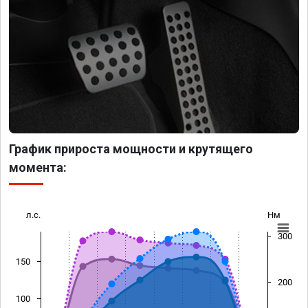
График прироста мощности и крутящего
момента:
л.с.
Нм
300
150
200
100