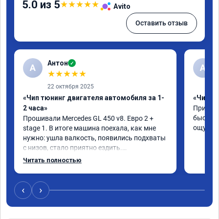
5.0 из 5
★
★
★
★
★
Avito
Оставить отзыв
Антон
✓
А
A
★
★
★
★
★
22 октября 2025
«Чип тюнинг двигателя автомобиля за 1-
«Чип тю
2 часа»
Приняли
быстро!
Прошивали Mercedes GL 450 v8. Евро 2 + 
ощутима
stage 1. В итоге машина поехала, как мне 
нужно: ушла валкость, появились подхваты 
с низов, стало приятно ездить.

Одни из лучших трат, в авто! 🔥
Читать полностью
‹
›