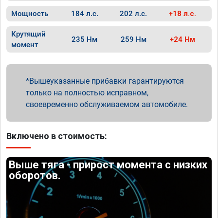
Мощность
184 л.с.
202 л.с.
+18 л.с.
Крутящий
235 Нм
259 Нм
+24 Нм
момент
Вышеуказанные прибавки гарантируются
только на полностью исправном,
своевременно обслуживаемом автомобиле.
Включено в стоимость:
Выше тяга - прирост момента с низких
оборотов.