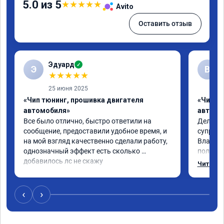
5.0 из 5
★
★
★
★
★
Avito
Оставить отзыв
Эдуард
✓
Э
В
★
★
★
★
★
25 июня 2025
«Чип тюнинг, прошивка двигателя
«Чип тю
автомобиля»
автомо
Все было отлично, быстро ответили на 
Делал ч
сообщение, предоставили удобное время, и 
супруге,
на мой взгляд качественно сделали работу, 
Владими
однозначный эффект есть сколько 
полетел
добавилось лс не скажу
спасибо
Читать 
на лекс
испытал
восторг
‹
›