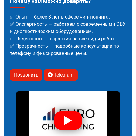
Почему нам можно доверять?
✅ Опыт — более 8 лет в сфере чип-тюнинга.
✅ Экспертность — работаем с современными ЭБУ
и диагностическим оборудованием.
✅ Надежность — гарантия на все виды работ.
✅ Прозрачность — подробные консультации по
телефону и фиксированные цены.
Позвонить
Telegram