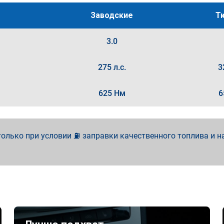
Заводские
Т
3.0
275 л.с.
3
625 Нм
6
олько при условии ⛽ заправки качественного топлива и н