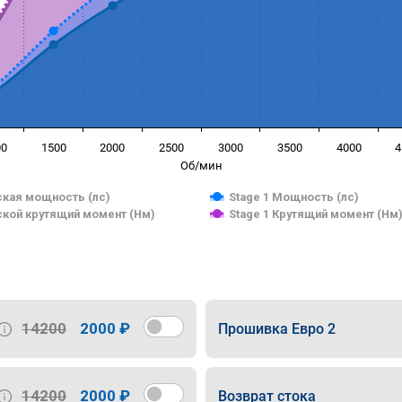
00
1500
2000
2500
3000
3500
4000
4
Об/мин
кая мощность (лс)
Stage 1 Мощность (лс)
кой крутящий момент (Нм)
Stage 1 Крутящий момент (Нм
14200
2000 ₽
Прошивка Евро 2
14200
2000 ₽
Возврат стока