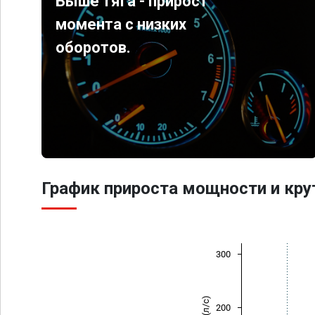
Выше тяга - прирост
момента с низких
оборотов.
График прироста мощности и кр
300
200