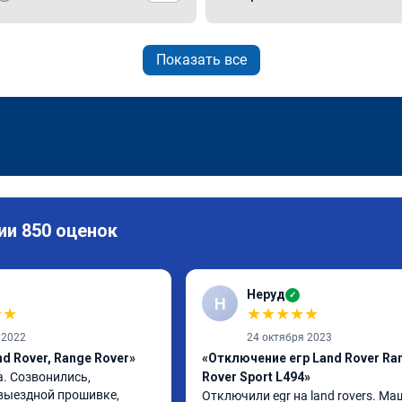
Показать все
ии 850 оценок
Неруд
✓
Н
★
★
★
★
★
★
★
 2022
24 октября 2023
d Rover, Range Rover»
«Отключение егр Land Rover Ra
. Созвонились, 
Rover Sport L494»
выездной прошивке, 
Отключили egr на land rovers. Ма