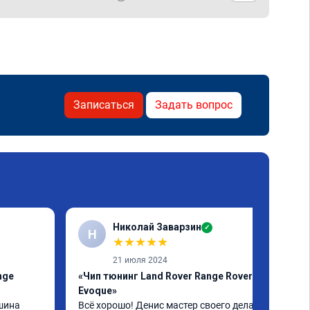
Записаться
Задать вопрос
Николай Заварзин
✓
Н
★
★
★
★
★
21 июля 2024
nge
«Чип тюнинг Land Rover Range Rover
Evoque»
шина 
Всё хорошо! Денис мастер своего дела! 