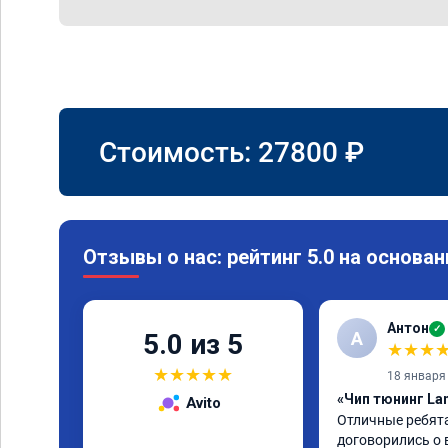
Стоимость:
27800
₽
Отзывы о нас: рейтинг 5.0 на основан
Антон
✓
А
5.0 из 5
★
★
★
★
★
★
★
★
18 января
«Чип тюнинг Lan
Avito
Отличные ребята
договорились о 