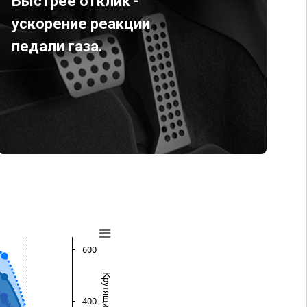
Быстрее отклик -
ускорение реакции
педали газа.
600
400