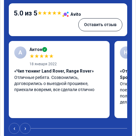
5.0 из 5
★
★
★
★
★
Avito
Оставить отзыв
Антон
✓
А
Н
★
★
★
★
★
18 января 2022
«Чип тюнинг Land Rover, Range Rover»
«Отключ
Отличные ребята. Созвонились, 
Sport L
договорились о выездной прошивке, 
Отключи
приехали вовремя, все сделали отлично
поехала
полет н
дела. Р
‹
›