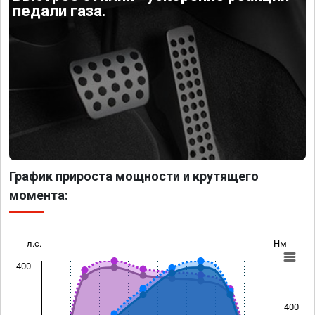
педали газа.
График прироста мощности и крутящего
момента:
л.с.
Нм
400
400