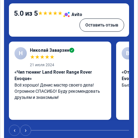
5.0 из 5
★
★
★
★
★
Avito
Оставить отзыв
Николай Заварзин
✓
Н
В
★
★
★
★
★
21 июля 2024
«Чип тюнинг Land Rover Range Rover
«Отключ
Evoque»
Evoque
Всё хорошо! Денис мастер своего дела! 
Быстро 
Огромное СПАСИБО! Буду рекомендовать 
друзьям и знакомым!
‹
›