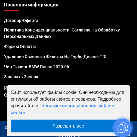
Правовая информация
Договор-Оферта
Политика Конфиденциальности. Согласие На Обработку
Персональных Данных.
Формы Оплаты
Удаление Сажевого Фильтра На Турбо Дизеле TDI
Чип Тюнинг BMW После 2020.06
Заказать Звонок
ИП Смирнов Георгий Павлович. ИНН 781302555843,
Сайт использует файлы cookie. Они необходимы для
ОГРНИП 324470400032610
оптимальной работы сайтов и сервисов. Подробнее
прочитайте в
Политике использования файлов
cookie
Разрешить все
© 2010 - 2026 Чип тюнинг в Липецке - Автосервис "Евро
Чип Тюнинг"