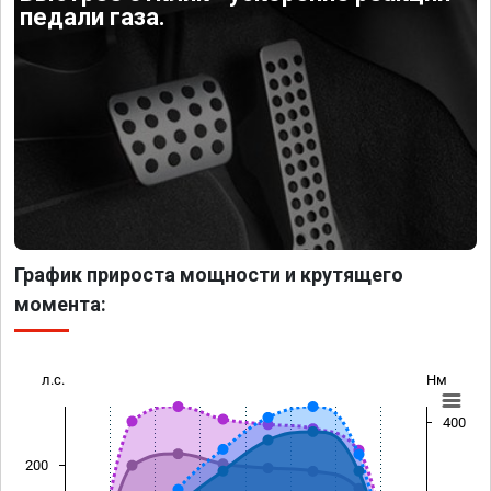
педали газа.
График прироста мощности и крутящего
момента:
л.с.
Нм
400
200