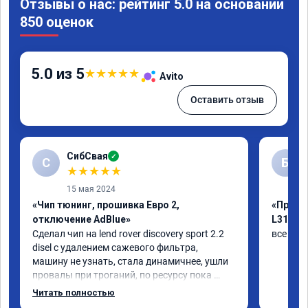
Отзывы о нас: рейтинг 5.0 на основании
850 оценок
5.0 из 5
★
★
★
★
★
Avito
Оставить отзыв
СибСвая
✓
С
Б
★
★
★
★
★
15 мая 2024
«Чип тюнинг, прошивка Евро 2,
«Прошив
отключение AdBlue»
L319»
Сделал чип на lend rover discovery sport 2.2 
все был
disel с удалением сажевого фильтра, 
машину не узнать, стала динамичнее, ушли 
провалы при троганий, по ресурсу пока 
незнаю, время покажет, короче 
Читать полностью
рекомендую!