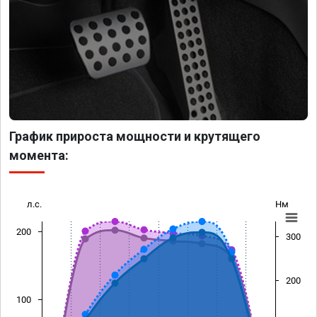
График прироста мощности и крутящего
момента:
л.с.
Нм
200
300
200
100