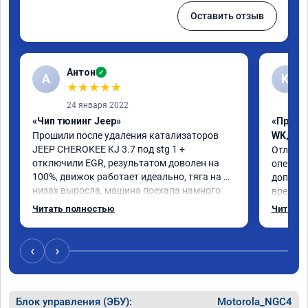
Оставить отзыв
Антон
✓
А
K
★
★
★
★
★
24 января 2022
«Чип тюнинг Jeep»
«Прошив
Прошили после удаления катализаторов 
WK, WH
JEEP CHEROKEE KJ 3.7 под stg 1 + 
Отличны
отключили EGR, результатом доволен на 
операти
100%, движок работает идеально, тяга на 
доп.раб
низах выросла, машина поехала намного 
времени
интереснее, расход топлива радует. Делал 
непонят
Читать полностью
Читать 
мастер Даниил, ему отдельный респект 👍. 
вызываю
Короче, все на чип тюнинг в RECHIP😁
Рекоме
‹
›
Блок управления (ЭБУ):
Motorola_NGC4