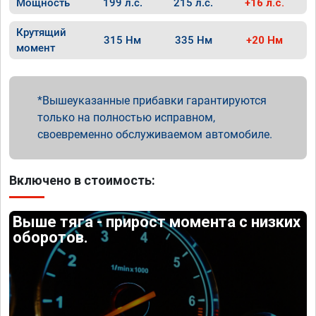
Мощность
199 л.с.
215 л.с.
+16 л.с.
Крутящий
315 Нм
335 Нм
+20 Нм
момент
Вышеуказанные прибавки гарантируются
только на полностью исправном,
своевременно обслуживаемом автомобиле.
Включено в стоимость:
Выше тяга - прирост момента с низких
оборотов.