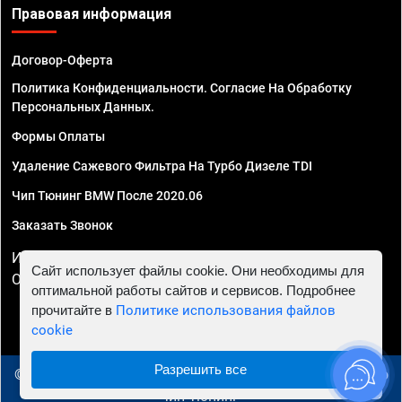
Правовая информация
Договор-Оферта
Политика Конфиденциальности. Согласие На Обработку
Персональных Данных.
Формы Оплаты
Удаление Сажевого Фильтра На Турбо Дизеле TDI
Чип Тюнинг BMW После 2020.06
Заказать Звонок
ИП Смирнов Георгий Павлович. ИНН 781302555843,
Сайт использует файлы cookie. Они необходимы для
ОГРНИП 324470400032610
оптимальной работы сайтов и сервисов. Подробнее
прочитайте в
Политике использования файлов
cookie
Разрешить все
© 2010 - 2026 Чип тюнинг в Липецке - Автосервис "Евро
Чип Тюнинг"