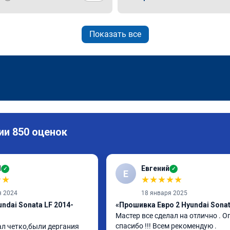
Показать все
ии 850 оценок
И
Евгений
✓
✓
Е
★
★
★
★
★
★
★
я 2024
18 января 2025
ndai Sonata LF 2014-
«Прошивка Евро 2 Hyundai Sonat
Мастер все сделал на отлично . О
спасибо !!! Всем рекомендую .
ал четко,были дергания 