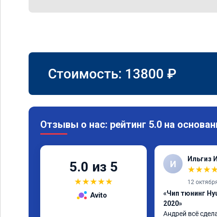
Стоимость:
13800
₽
Отзывы о нас: рейтинг 5.0 на основан
Ильгиз 
И
5.0 из 5
★
★
★
★
★
★
★
★
12 октябр
«Чип тюнинг Hyu
Avito
2020»
Андрей всё сдел