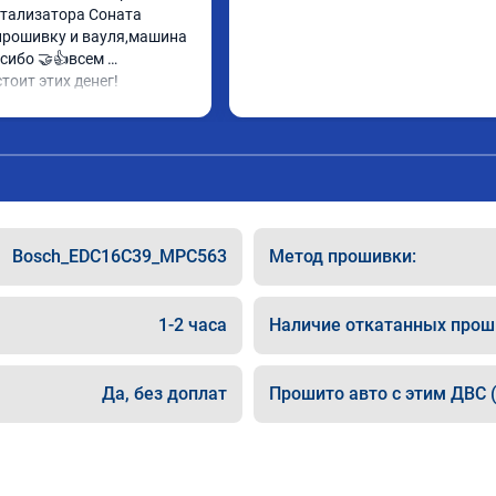
тализатора Соната 
прошивку и вауля,машина 
сибо 🤝👍всем 
тоит этих денег!
Bosch_EDC16C39_MPC563
Метод прошивки:
1-2 часа
Наличие откатанных прош
Да, без доплат
Прошито авто с этим ДВС (