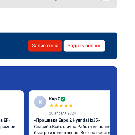
Записаться
Задать вопрос
Кир С
✓
К
★
★
★
★
★
20 апреля 2024
a EF»
«Прошивка Евро 2 Hyundai ix35»
громное 
Спасибо.Всё отлично.Работа выполнена 
быстро и качественно. Всё соответствует 