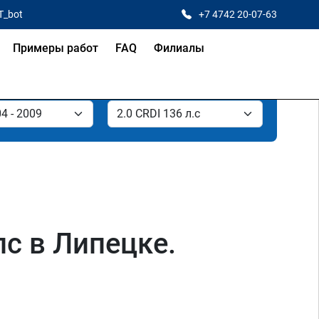
T_bot
+7 4742 20-07-63
Примеры работ
FAQ
Филиалы
лс в Липецке.