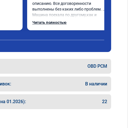
описанию. Все договоренности 
выполнены без каких либо проблем. 
Машина поехала по другому,как и 
обещали. Всё понравилось. Рекомендую 
Читать полностью
данную компанию.
OBD PCM
ивок:
В наличии
на 01.2026):
22