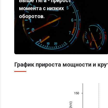
Выше тяга - прирост
момента с низких
оборотов.
График прироста мощности и кр
150