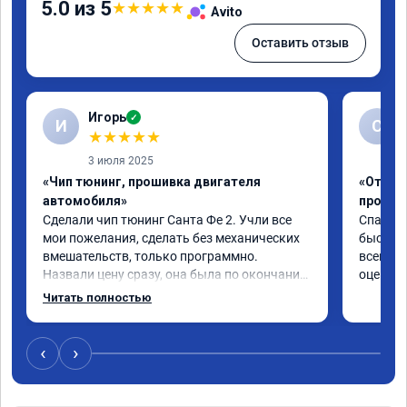
5.0 из 5
★
★
★
★
★
Avito
Оставить отзыв
Игорь
✓
И
С
★
★
★
★
★
3 июля 2025
«Чип тюнинг, прошивка двигателя
«Отключ
автомобиля»
прошив
Сделали чип тюнинг Санта Фе 2. Учли все 
Спасибо
мои пожелания, сделать без механических 
быстро ,
вмешательств, только программно. 
всем ре
Назвали цену сразу, она была по окончании 
оценку 
работ без изменений. Александр профи 
Читать полностью
своего дела, спокойно ответил на все мои 
вопросы и качественно сделал работу. 
Спасибо большое и процветания сервису!!!
‹
›