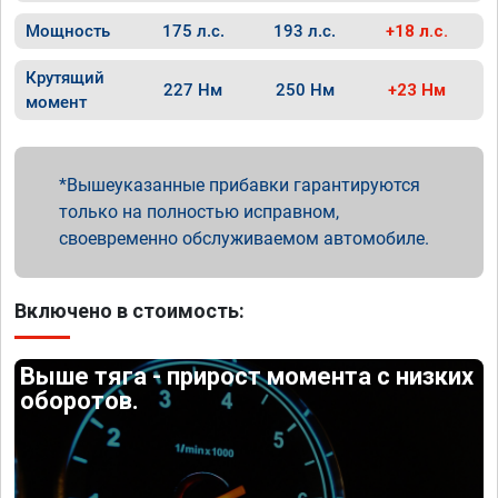
Мощность
175 л.с.
193 л.с.
+18 л.с.
Крутящий
227 Нм
250 Нм
+23 Нм
момент
Вышеуказанные прибавки гарантируются
только на полностью исправном,
своевременно обслуживаемом автомобиле.
Включено в стоимость:
Выше тяга - прирост момента с низких
оборотов.