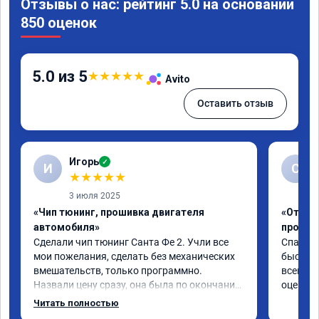
Отзывы о нас: рейтинг 5.0 на основании
850 оценок
5.0 из 5
★
★
★
★
★
Avito
Оставить отзыв
Игорь
✓
И
С
★
★
★
★
★
3 июля 2025
«Чип тюнинг, прошивка двигателя
«Отключ
автомобиля»
прошив
Сделали чип тюнинг Санта Фе 2. Учли все 
Спасибо
мои пожелания, сделать без механических 
быстро ,
вмешательств, только программно. 
всем ре
Назвали цену сразу, она была по окончании 
оценку 
работ без изменений. Александр профи 
Читать полностью
своего дела, спокойно ответил на все мои 