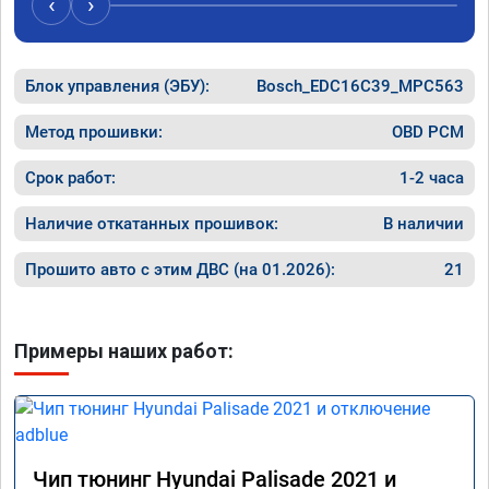
‹
›
Хорошие
как дог
дали гар
Блок управления (ЭБУ):
Bosch_EDC16C39_MPC563
Машина 
ничего 
оживлен
Метод прошивки:
OBD PCM
сразу.

В общем
Срок работ:
1-2 часа
пути!
Наличие откатанных прошивок:
В наличии
Прошито авто с этим ДВС (на 01.2026):
21
Примеры наших работ:
Чип тюнинг Hyundai Palisade 2021 и