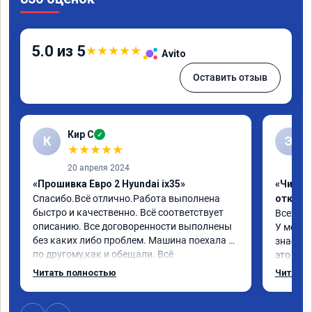
5.0 из 5
★
★
★
★
★
Avito
Оставить отзыв
Кир С
✓
К
Э
★
★
★
★
★
20 апреля 2024
«Прошивка Евро 2 Hyundai ix35»
«Чип тю
Спасибо.Всё отлично.Работа выполнена 
отключ
быстро и качественно. Всё соответствует 
Всех пр
описанию. Все договоренности выполнены 
У меня H
без каких либо проблем. Машина поехала 
знает чт
по другому,как и обещали. Всё 
это кла
понравилось. Рекомендую данную 
газов, 
Читать полностью
Читать 
компанию.
фильтр 
Обратил
эти сист