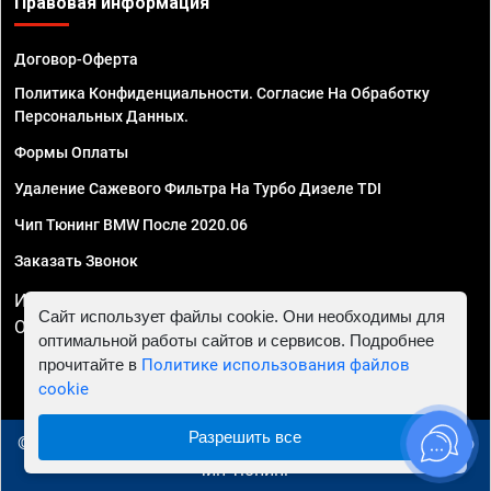
Правовая информация
Договор-Оферта
Политика Конфиденциальности. Согласие На Обработку
Персональных Данных.
Формы Оплаты
Удаление Сажевого Фильтра На Турбо Дизеле TDI
Чип Тюнинг BMW После 2020.06
Заказать Звонок
ИП Смирнов Георгий Павлович. ИНН 781302555843,
Сайт использует файлы cookie. Они необходимы для
ОГРНИП 324470400032610
оптимальной работы сайтов и сервисов. Подробнее
прочитайте в
Политике использования файлов
cookie
Разрешить все
© 2010 - 2026 Чип тюнинг в Липецке - Автосервис "Евро
Чип Тюнинг"