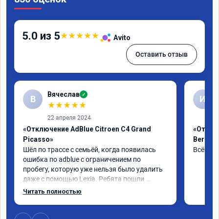
5.0 из 5
★
★
★
★
★
Avito
Оставить отзыв
Вячеслав
✓
В
И
★
★
★
★
★
22 апреля 2024
«Отключение AdBlue Citroen C4 Grand
«Отклю
Picasso»
Berling
Шёл по трассе с семьёй, когда появилась 
Всё сде
ошибка по adblue с ограничением по 
пробегу, которую уже нельзя было удалить 
даже с помощью Lexia. Ребята пошли 
навстречу, оперативно приняли и за час 
Читать полностью
отшили как adblue, так и eolys. Отпуск не 
был сорван ))