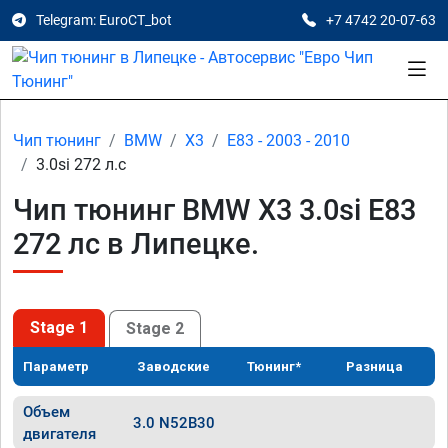
Telegram: EuroCT_bot
+7 4742 20-07-63
Чип тюнинг
BMW
X3
E83 - 2003 - 2010
3.0si 272 л.с
Чип тюнинг BMW X3 3.0si E83
272 лс в Липецке.
Stage 1
Stage 2
Параметр
Заводские
Тюнинг*
Разница
Объем
3.0 N52B30
двигателя