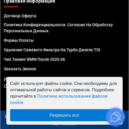
Правовая информация
Договор-Оферта
Политика Конфиденциальности. Согласие На Обработку
Персональных Данных.
Формы Оплаты
Удаление Сажевого Фильтра На Турбо Дизеле TDI
Чип Тюнинг BMW После 2020.06
Заказать Звонок
ИП Смирнов Георгий Павлович. ИНН 781302555843,
Сайт использует файлы cookie. Они необходимы для
ОГРНИП 324470400032610
оптимальной работы сайтов и сервисов. Подробнее
прочитайте в
Политике использования файлов
cookie
Разрешить все
© 2010 - 2026 Чип тюнинг в Липецке - Автосервис "Евро
Чип Тюнинг"