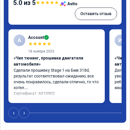
5.0 из 5
★
★
★
★
★
Avito
Оставить отзыв
Account
✓
A
И
★
★
★
★
★
18 ноября 2025
«Чип тюнинг, прошивка двигателя
«Чип т
автомобиля»
автомо
Сделали прошивку Stage 1 на Бмв 318d, 
Делали 
результат соответствовал ожиданию, все 
увеличе
очень понравилось, сделали отлично, то что 
ребята 
хотел.

машина 
Сертификат: A010902
‹
›