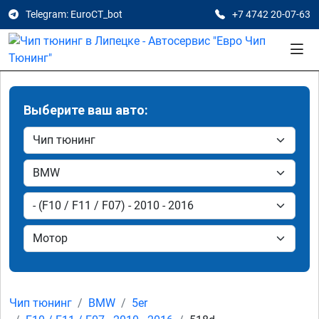
Telegram: EuroCT_bot
+7 4742 20-07-63
Выберите ваш авто:
Чип тюнинг
BMW
5er