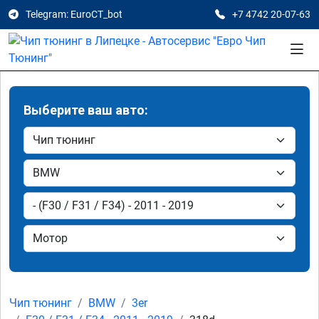
Telegram: EuroCT_bot
+7 4742 20-07-63
Выберите ваш авто:
Чип тюнинг
BMW
3er