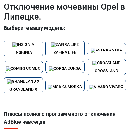
Отключение мочевины Opel в
Липецке.
Выберите вашу модель:
ASTRA
INSIGNIA
ZAFIRA LIFE
COMBO
CORSA
CROSSLAND
MOKKA
VIVARO
GRANDLAND X
Плюсы полного программного отключения
AdBlue навсегда: