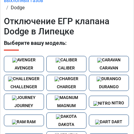
выхлопных газов
Dodge
Отключение ЕГР клапана
Dodge в Липецке
Выберите вашу модель:
AVENGER
CALIBER
CARAVAN
CHALLENGER
CHARGER
DURANGO
NITRO
JOURNEY
MAGNUM
RAM
DART
DAKOTA