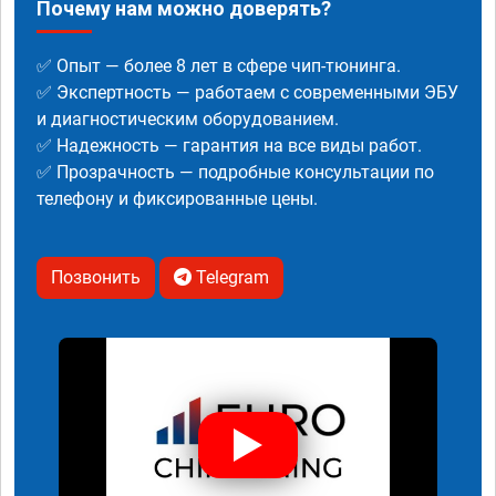
Почему нам можно доверять?
✅ Опыт — более 8 лет в сфере чип-тюнинга.
✅ Экспертность — работаем с современными ЭБУ
и диагностическим оборудованием.
✅ Надежность — гарантия на все виды работ.
✅ Прозрачность — подробные консультации по
телефону и фиксированные цены.
Позвонить
Telegram